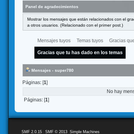
Panel de agradecimientos
Mostrar los mensajes que están relacionados con el gra
a otros usuarios. (Relacionado con el primer post.)
Mensajes tuyos
Temas tuyos
Gracias que
Gracias que tu has dado en los temas
Mensajes - super780
Páginas: [
1
]
No hay mensa
Páginas: [
1
]
SMF 2.0.15
|
SMF © 2013
,
Simple Machines