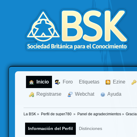
  Inicio
  Foro
Etiquetas
  Ezine
  Registrarse
  Webchat
  Ayuda
La BSK
»
Perfil de super780 
»
Panel de agradecimientos
»
Gracia
Información del Perfil
Distinciones