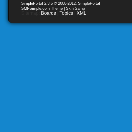
SimplePortal 2.3.5 © 2008-2012, SimplePortal
SMFSimple.com Theme | Skin Samp
Sitemap:
Boards
|
Topics
|
XML