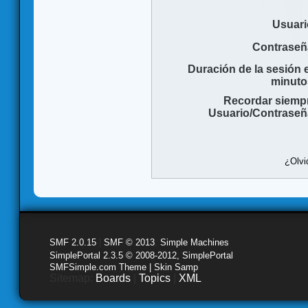
Usuari
Contraseñ
Duración de la sesión 
minuto
Recordar siemp
Usuario/Contraseñ
¿Olvi
SMF 2.0.15
|
SMF © 2013
,
Simple Machines
SimplePortal 2.3.5 © 2008-2012, SimplePortal
SMFSimple.com Theme | Skin Samp
Sitemap:
Boards
|
Topics
|
XML