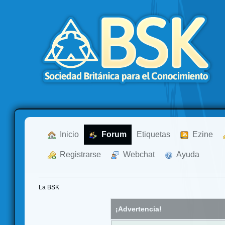
  Inicio
  Forum
Etiquetas
  Ezine
  Registrarse
  Webchat
  Ayuda
La BSK
¡Advertencia!