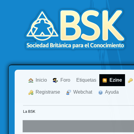
  Inicio
  Foro
Etiquetas
  Ezine
  Registrarse
  Webchat
  Ayuda
La BSK