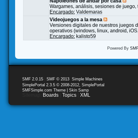
Napoleones de andar por casa
Wargames, análisis, sesiones de juego, 
Encargado:
Valdemaras
Videojuegos a la mesa
Versiones digitales de nuestros juegos d
operativos (windows, linux, android, iOS,
Encargado:
kalisto59
Powered By
SMF 
SMF 2.0.15
|
SMF © 2013
,
Simple Machines
SimplePortal 2.3.5 © 2008-2012, SimplePortal
SMFSimple.com Theme | Skin Samp
Sitemap:
Boards
|
Topics
|
XML