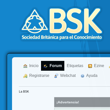
  Inicio
  Forum
Etiquetas
  Ezine
  Registrarse
  Webchat
  Ayuda
La BSK
¡Advertencia!