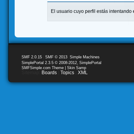
El usuario cuyo perfil estás intentando e
SMF 2.0.15
|
SMF © 2013
,
Simple Machines
SimplePortal 2.3.5 © 2008-2012, SimplePortal
SMFSimple.com Theme | Skin Samp
Sitemap:
Boards
|
Topics
|
XML