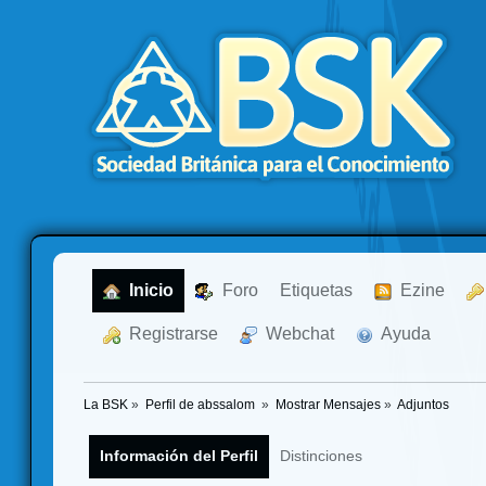
  Inicio
  Foro
Etiquetas
  Ezine
  Registrarse
  Webchat
  Ayuda
La BSK
»
Perfil de abssalom 
»
Mostrar Mensajes
»
Adjuntos
Información del Perfil
Distinciones