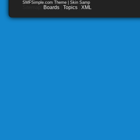
SMFSimple.com Theme | Skin Samp
Sitemap:
Boards
|
Topics
|
XML