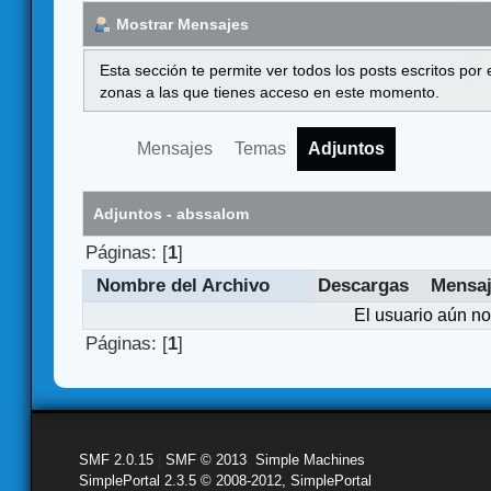
Mostrar Mensajes
Esta sección te permite ver todos los posts escritos por
zonas a las que tienes acceso en este momento.
Mensajes
Temas
Adjuntos
Adjuntos - abssalom
Páginas: [
1
]
Nombre del Archivo
Descargas
Mensa
El usuario aún no
Páginas: [
1
]
SMF 2.0.15
|
SMF © 2013
,
Simple Machines
SimplePortal 2.3.5 © 2008-2012, SimplePortal