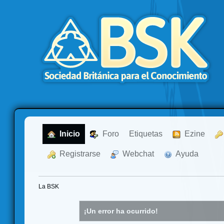
  Inicio
  Foro
Etiquetas
  Ezine
  Registrarse
  Webchat
  Ayuda
La BSK
¡Un error ha ocurrido!