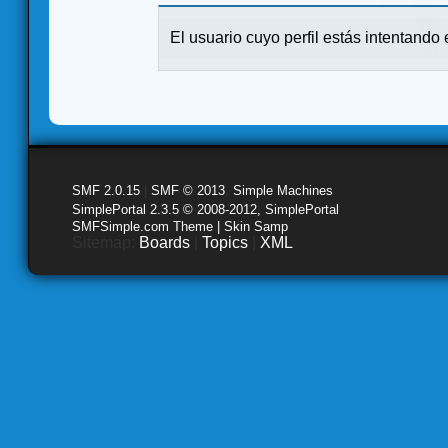
El usuario cuyo perfil estás intentando e
SMF 2.0.15
|
SMF © 2013
,
Simple Machines
SimplePortal 2.3.5 © 2008-2012, SimplePortal
SMFSimple.com Theme | Skin Samp
Sitemap:
Boards
|
Topics
|
XML