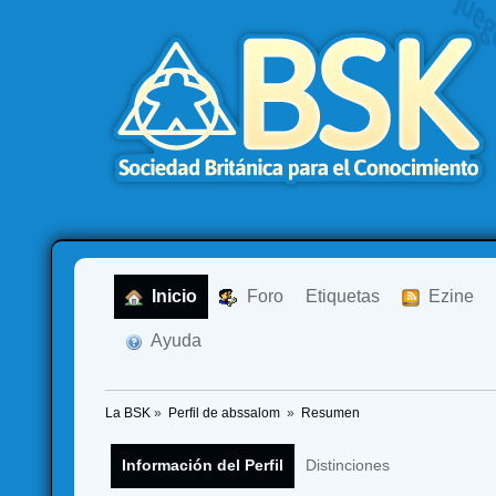
  Inicio
  Foro
Etiquetas
  Ezine
  Ayuda
La BSK
»
Perfil de abssalom 
»
Resumen
Información del Perfil
Distinciones