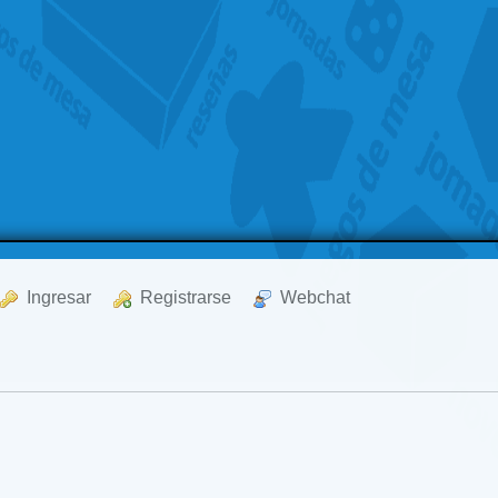
  Ingresar
  Registrarse
  Webchat