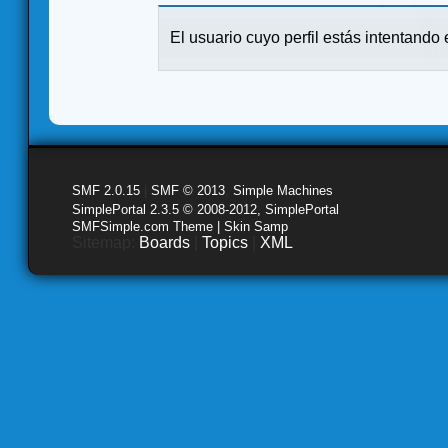
El usuario cuyo perfil estás intentando e
SMF 2.0.15
|
SMF © 2013
,
Simple Machines
SimplePortal 2.3.5 © 2008-2012, SimplePortal
SMFSimple.com Theme | Skin Samp
Sitemap:
Boards
|
Topics
|
XML