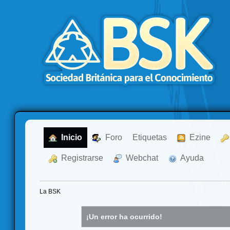
  Inicio
  Foro
Etiquetas
  Ezine
  Registrarse
  Webchat
  Ayuda
La BSK
¡Un error ha ocurrido!