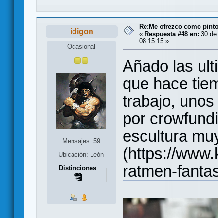
Re:Me ofrezco como pinto
idigon
«
Respuesta #48 en:
30 de 
08:15:15 »
Ocasional
Añado las ult
que hace tie
trabajo, unos
por crowfundi
escultura mu
Mensajes: 59
(
https://www.
Ubicación: León
ratmen-fanta
Distinciones