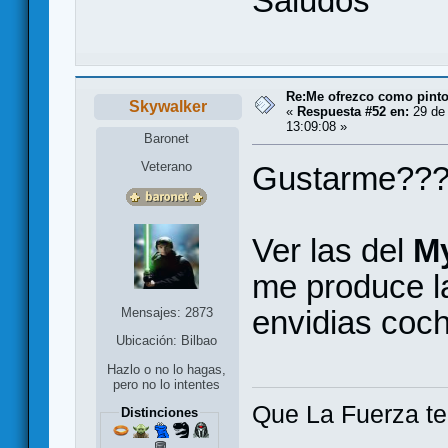
Saludos
Re:Me ofrezco como pinto
Skywalker
«
Respuesta #52 en:
29 de 
13:09:08 »
Baronet
Veterano
Gustarme???!
Ver las del
My
me produce l
envidias coch
Mensajes: 2873
Ubicación: Bilbao
Hazlo o no lo hagas,
pero no lo intentes
Que La Fuerza t
Distinciones