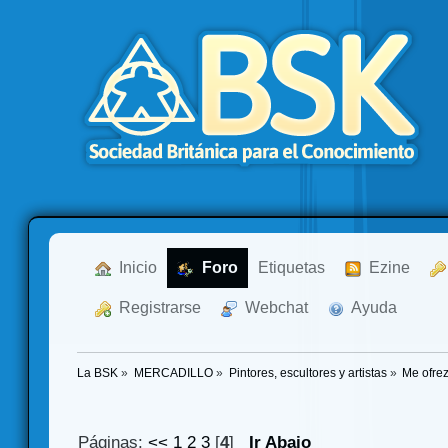
  Inicio
  Foro
Etiquetas
  Ezine
  Registrarse
  Webchat
  Ayuda
La BSK
»
MERCADILLO
»
Pintores, escultores y artistas
»
Me ofrez
Páginas:
<<
1
2
3
[
4
]
Ir Abajo