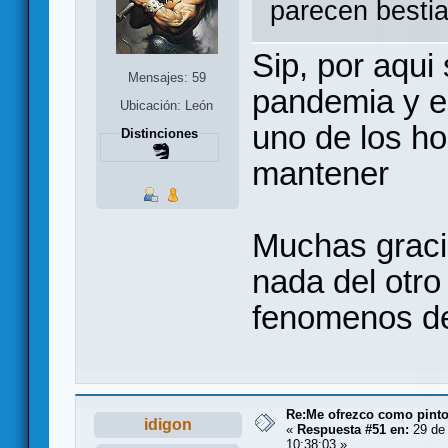
parecen bestia
Sip, por aqui 
Mensajes: 59
pandemia y el
Ubicación: León
uno de los h
Distinciones
mantener
Muchas graci
nada del otro
fenomenos de
Re:Me ofrezco como pinto
idigon
«
Respuesta #51 en:
29 de 
10:38:03 »