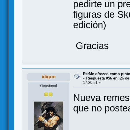
pedirte un pr
figuras de Sku
edición)
Gracias
Re:Me ofrezco como pinto
idigon
«
Respuesta #56 en:
26 de
17:20:51 »
Ocasional
Nueva remesa
que no poste