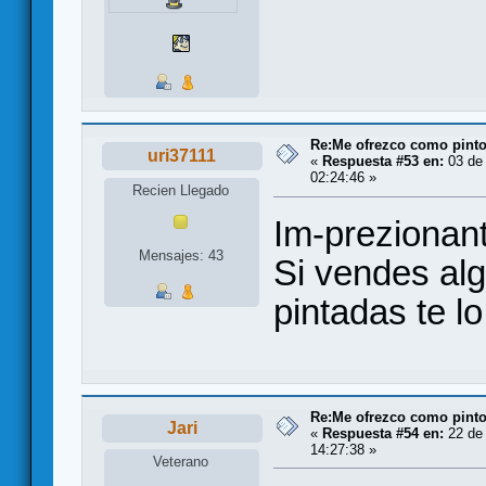
Re:Me ofrezco como pinto
uri37111
«
Respuesta #53 en:
03 de 
02:24:46 »
Recien Llegado
Im-prezionan
Mensajes: 43
Si vendes alg
pintadas te l
Re:Me ofrezco como pinto
Jari
«
Respuesta #54 en:
22 de 
14:27:38 »
Veterano