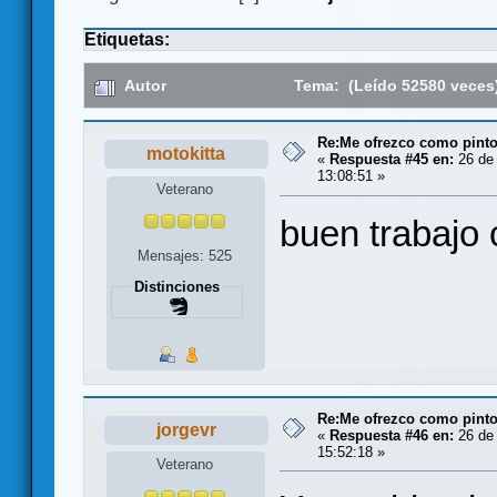
Etiquetas:
Autor
Tema: (Leído 52580 veces
Re:Me ofrezco como pinto
motokitta
«
Respuesta #45 en:
26 de
13:08:51 »
Veterano
buen trabaj
Mensajes: 525
Distinciones
Re:Me ofrezco como pinto
jorgevr
«
Respuesta #46 en:
26 de
15:52:18 »
Veterano