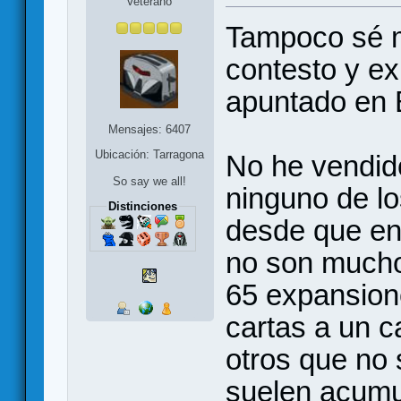
Veterano
Tampoco sé m
contesto y ex
apuntado en
Mensajes: 6407
Ubicación: Tarragona
No he vendido
So say we all!
ninguno de l
Distinciones
desde que ent
no son mucho
65 expansion
cartas a un c
otros que no 
suelen acumul