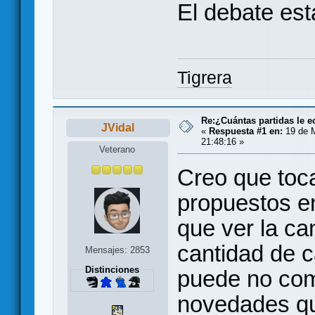
El debate est
Tigrera
Re:¿Cuántas partidas le 
JVidal
«
Respuesta #1 en:
19 de M
21:48:16 »
Veterano
Creo que toc
propuestos en
que ver la ca
cantidad de c
Mensajes: 2853
Distinciones
puede no com
novedades qu