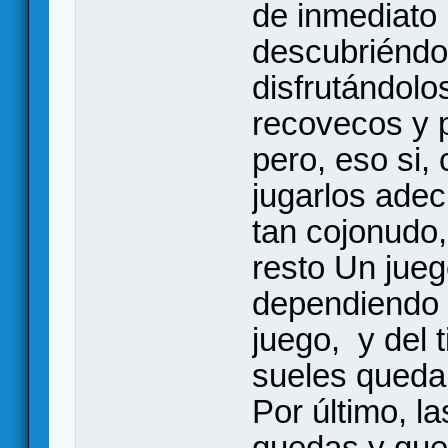
de inmediato 
descubriéndol
disfrutándolo
recovecos y p
pero, eso si,
jugarlos ade
tan cojonudo
resto Un jue
dependiendo d
juego, y del 
sueles queda
Por último, l
quedas y que