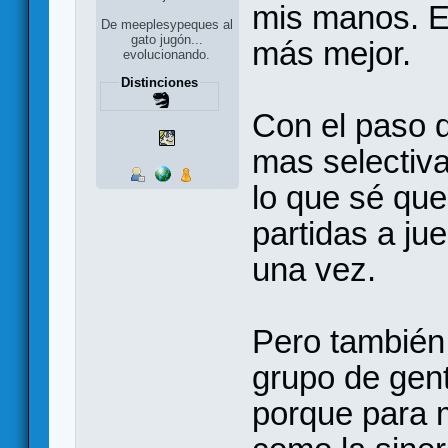
mis manos. El
De meeplesypeques al
gato jugón...
más mejor.
evolucionando.
Distinciones
Con el paso d
mas selectiva
lo que sé qu
partidas a ju
una vez.
Pero también
grupo de gent
porque para m