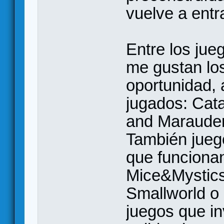
vuelve a entra
Entre los jue
me gustan lo
oportunidad,
jugados: Cat
and Marauders
También jueg
que funciona
Mice&Mystics,
Smallworld o 
juegos que in