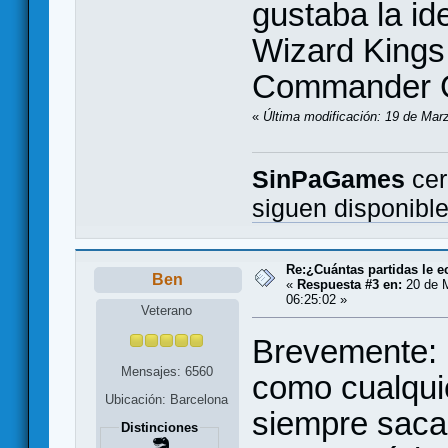
gustaba la id
Wizard Kings,
Commander G
«
Última modificación: 19 de Mar
SinPaGames
cer
siguen disponibl
Re:¿Cuántas partidas le 
Ben
«
Respuesta #3 en:
20 de M
06:25:02 »
Veterano
Brevemente: r
Mensajes: 6560
como cualqui
Ubicación: Barcelona
siempre saca
Distinciones