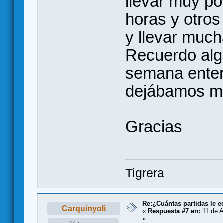
llevar muy p
horas y otros
y llevar much
Recuerdo alg
semana enter
dejábamos m
Gracias
Tigrera
Re:¿Cuántas partidas le 
Carquinyoli
«
Respuesta #7 en:
11 de A
»