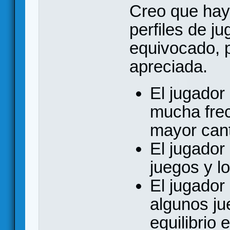
Creo que hay
perfiles de j
equivocado, 
apreciada.
El jugador
mucha frec
mayor cant
El jugado
juegos y lo
El jugador
algunos ju
equilibrio 