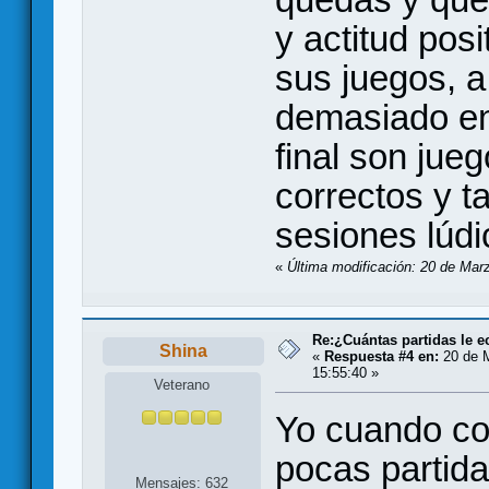
y actitud pos
sus juegos, a
demasiado en
final son jue
correctos y 
sesiones lúdi
«
Última modificación: 20 de Mar
Re:¿Cuántas partidas le 
Shina
«
Respuesta #4 en:
20 de M
15:55:40 »
Veterano
Yo cuando co
pocas partida
Mensajes: 632