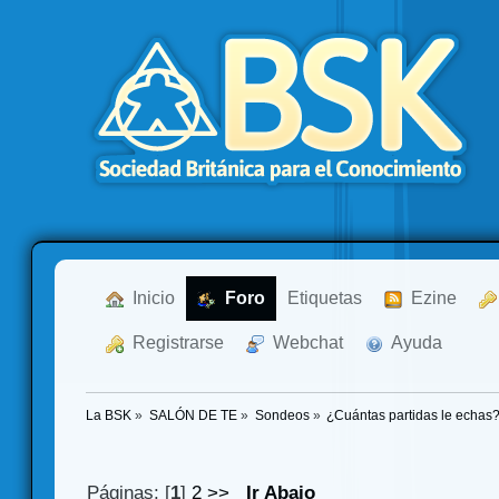
  Inicio
  Foro
Etiquetas
  Ezine
  Registrarse
  Webchat
  Ayuda
La BSK
»
SALÓN DE TE
»
Sondeos
»
¿Cuántas partidas le echas
Páginas: [
1
]
2
>>
Ir Abajo