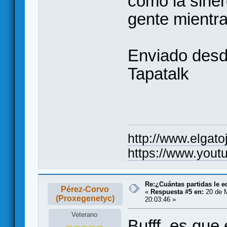
como la siner
gente mientra
Enviado des
Tapatalk
http://www.elgat
https://www.yo
Re:¿Cuántas partidas le 
Pérez-Corvo
«
Respuesta #5 en:
20 de M
(Proxegenetyc)
20:03:46 »
Veterano
Bufff, es que