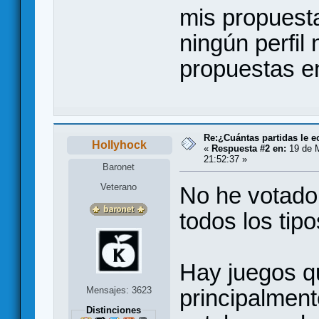
mis propuesta
ningún perfil
propuestas en
Re:¿Cuántas partidas le 
Hollyhock
«
Respuesta #2 en:
19 de M
21:52:37 »
Baronet
Veterano
No he votado
todos los tipo
Hay juegos q
Mensajes: 3623
principalment
Distinciones