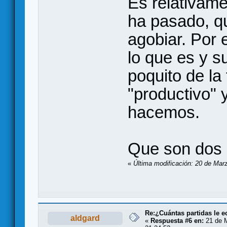
Es relativame
ha pasado, q
agobiar. Por
lo que es y su
poquito de la 
"productivo" y
hacemos.
Que son dos 
«
Última modificación: 20 de Mar
Re:¿Cuántas partidas le 
aldgard
«
Respuesta #6 en:
21 de M