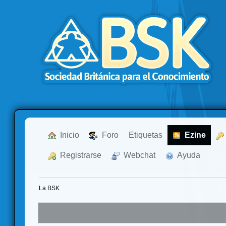
  Inicio
  Foro
Etiquetas
  Ezine
  Registrarse
  Webchat
  Ayuda
La BSK