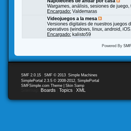
Napoleones de andar por casa
Wargames, análisis, sesiones de juego, 
Encargado:
Valdemaras
Videojuegos a la mesa
Versiones digitales de nuestros juegos d
operativos (windows, linux, android, iOS,
Encargado:
kalisto59
Powered By
SMF 
SMF 2.0.15
|
SMF © 2013
,
Simple Machines
SimplePortal 2.3.5 © 2008-2012, SimplePortal
SMFSimple.com Theme | Skin Samp
Sitemap:
Boards
|
Topics
|
XML