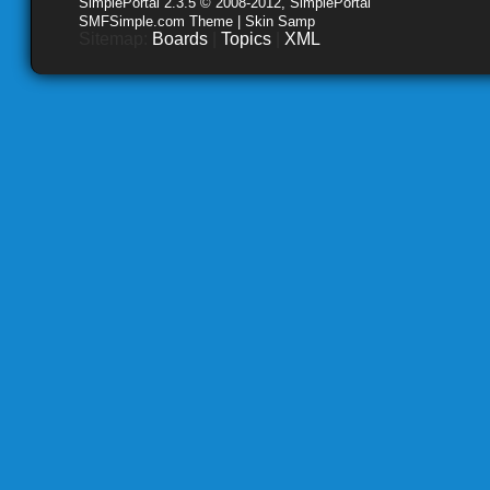
SimplePortal 2.3.5 © 2008-2012, SimplePortal
SMFSimple.com Theme | Skin Samp
Sitemap:
Boards
|
Topics
|
XML