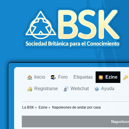
  Inicio
  Foro
Etiquetas
  Ezine
  Registrarse
  Webchat
  Ayuda
La BSK
»
Ezine
»
Napoleones de andar por casa
Napoleon