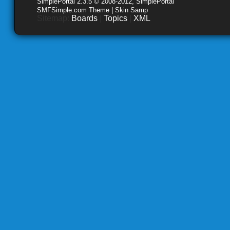
SimplePortal 2.3.5 © 2008-2012, SimplePortal
SMFSimple.com Theme | Skin Samp
Sitemap:
Boards
|
Topics
|
XML