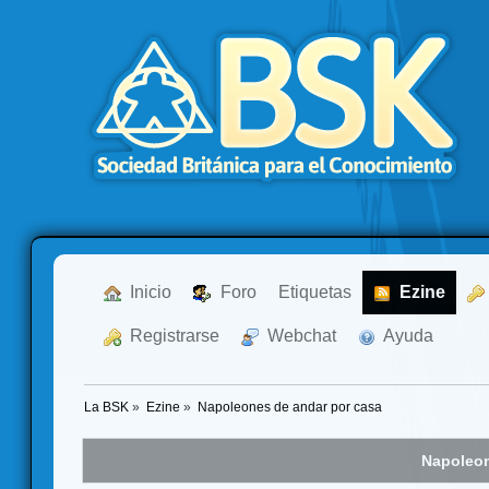
  Inicio
  Foro
Etiquetas
  Ezine
  Registrarse
  Webchat
  Ayuda
La BSK
»
Ezine
»
Napoleones de andar por casa
Napoleon