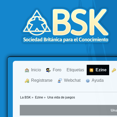
  Inicio
  Foro
Etiquetas
  Ezine
  Registrarse
  Webchat
  Ayuda
La BSK
»
Ezine
»
Una vida de juegos
Una