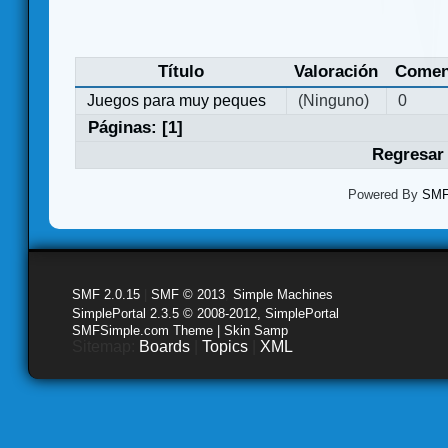
Título
Valoración
Comen
Juegos para muy peques
(Ninguno)
0
Páginas: [
1
]
Regresar 
Powered By
SMF 
SMF 2.0.15
|
SMF © 2013
,
Simple Machines
SimplePortal 2.3.5 © 2008-2012, SimplePortal
SMFSimple.com Theme | Skin Samp
Sitemap:
Boards
|
Topics
|
XML