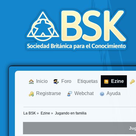
  Inicio
  Foro
Etiquetas
  Ezine
  Registrarse
  Webchat
  Ayuda
La BSK
»
Ezine
»
Jugando en familia
Jug