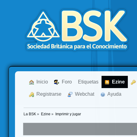
  Inicio
  Foro
Etiquetas
  Ezine
  Registrarse
  Webchat
  Ayuda
La BSK
»
Ezine
»
Imprimir y jugar