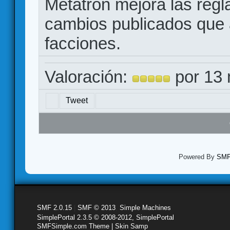
Metatron mejora las regl
cambios publicados que af
facciones.
Valoración:
por 13 
Tweet
Powered By
SMF 
SMF 2.0.15
|
SMF © 2013
,
Simple Machines
SimplePortal 2.3.5 © 2008-2012, SimplePortal
SMFSimple.com Theme | Skin Samp