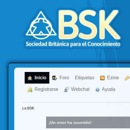
  Inicio
  Foro
Etiquetas
  Ezine
  Registrarse
  Webchat
  Ayuda
La BSK
¡Un error ha ocurrido!