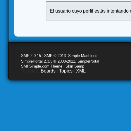
El usuario cuyo perfil estás intentando e
SMF 2.0.15
|
SMF © 2013
,
Simple Machines
SimplePortal 2.3.5 © 2008-2012, SimplePortal
SMFSimple.com Theme | Skin Samp
Sitemap:
Boards
|
Topics
|
XML