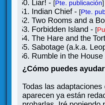
Liar! -
[
Pte. publicación
]
Indian Chief -
[
Pte. pub
Two Rooms and a B
Forbidden Island -
[
Pu
The Hare and the Tor
Sabotage (a.k.a. Leo
Rumble in the House
¿Cómo puedes ayuda
Todas las adaptaciones 
aparecen ya están redac
probarlas. Iré poniendo 