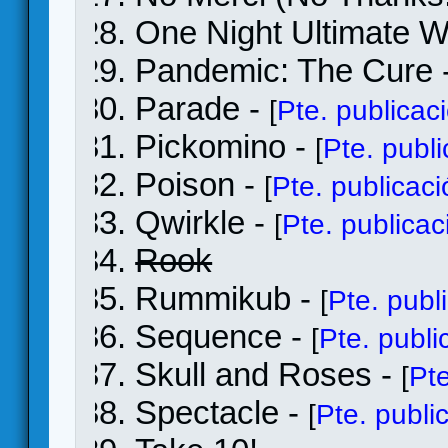
One Night Ultimate W
Pandemic: The Cure 
Parade -
[
Pte. publicac
Pickomino -
[
Pte. publ
Poison -
[
Pte. publicac
Qwirkle -
[
Pte. publicac
Rook
Rummikub -
[
Pte. publ
Sequence -
[
Pte. publi
Skull and Roses -
[
Pte
Spectacle -
[
Pte. publi