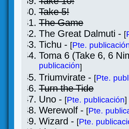
Take 10!
Take 5!
The Game
The Great Dalmuti -
[
Tichu -
[
Pte. publicació
Toma 6 (Take 6, 6 Ni
publicación
]
Triumvirate -
[
Pte. publ
Turn the Tide
Uno -
[
Pte. publicación
]
Werewolf -
[
Pte. public
Wizard -
[
Pte. publicac