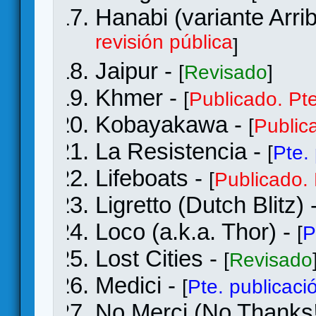
Hanabi (variante Arri
revisión pública
]
Jaipur -
[
Revisado
]
Khmer -
[
Publicado. Pte
Kobayakawa -
[
Publica
La Resistencia -
[
Pte.
Lifeboats -
[
Publicado. 
Ligretto (Dutch Blitz) 
Loco (a.k.a. Thor) -
[
P
Lost Cities -
[
Revisado
Medici -
[
Pte. publicaci
No Merci (No Thanks!