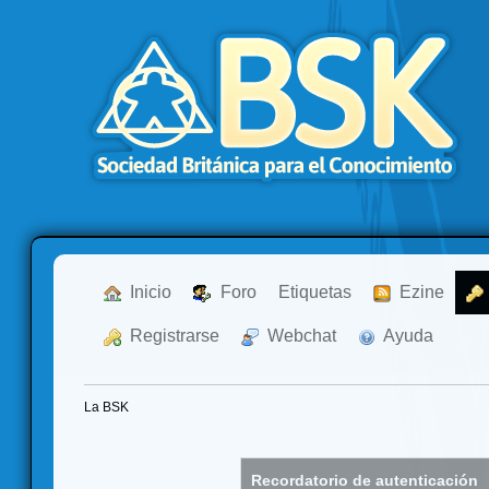
  Inicio
  Foro
Etiquetas
  Ezine
  Registrarse
  Webchat
  Ayuda
La BSK
Recordatorio de autenticación