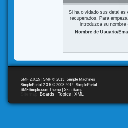
Si ha olvidado sus detalles
recuperados. Para empezar 
introduzca su nombre d
Nombre de Usuario/Emai
SMF 2.0.15
|
SMF © 2013
,
Simple Machines
SimplePortal 2.3.5 © 2008-2012, SimplePortal
SMFSimple.com Theme | Skin Samp
Sitemap:
Boards
|
Topics
|
XML