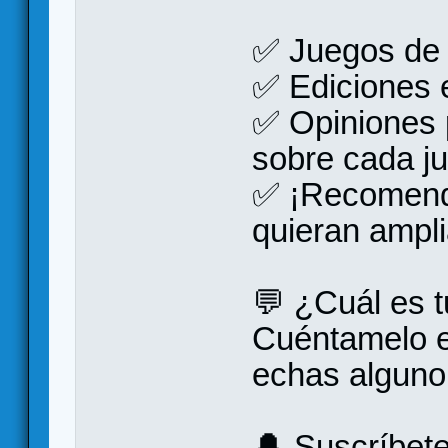
✅ Juegos de r
✅ Ediciones e
✅ Opiniones 
sobre cada j
✅ ¡Recomend
quieran ampli
💬 ¿Cuál es t
Cuéntamelo e
echas alguno 
🔔 Suscríbet