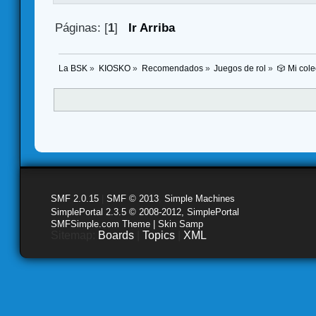
Páginas: [
1
]
Ir Arriba
La BSK
»
KIOSKO
»
Recomendados
»
Juegos de rol
»
🎲 Mi cole
SMF 2.0.15
|
SMF © 2013
,
Simple Machines
SimplePortal 2.3.5 © 2008-2012, SimplePortal
SMFSimple.com Theme | Skin Samp
Sitemap:
Boards
|
Topics
|
XML