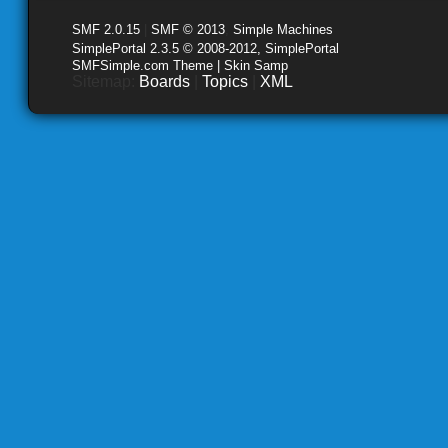
SMF 2.0.15
|
SMF © 2013
,
Simple Machines
SimplePortal 2.3.5 © 2008-2012, SimplePortal
SMFSimple.com Theme | Skin Samp
Sitemap:
Boards
|
Topics
|
XML