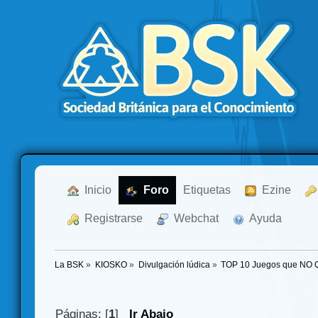
  Inicio
  Foro
Etiquetas
  Ezine
  Registrarse
  Webchat
  Ayuda
La BSK
»
KIOSKO
»
Divulgación lúdica
»
TOP 10 Juegos que NO
Páginas: [
1
]
Ir Abajo