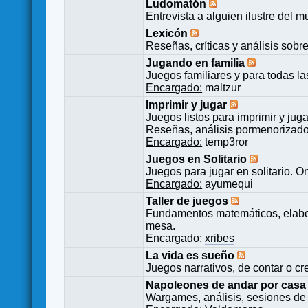
Ludomatón
Entrevista a alguien ilustre del 
Lexicón
Reseñas, críticas y análisis sobr
Jugando en familia
Juegos familiares y para todas l
Encargado:
maltzur
Imprimir y jugar
Juegos listos para imprimir y juga
Reseñas, análisis pormenorizado
Encargado:
temp3ror
Juegos en Solitario
Juegos para jugar en solitario. O
Encargado:
ayumequi
Taller de juegos
Fundamentos matemáticos, elabor
mesa.
Encargado:
xribes
La vida es sueño
Juegos narrativos, de contar o cre
Napoleones de andar por casa
Wargames, análisis, sesiones de 