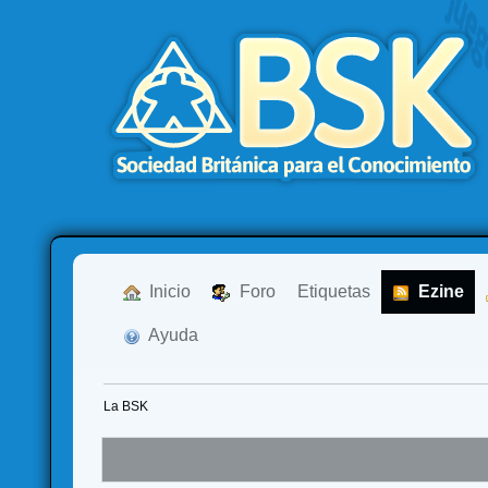
  Inicio
  Foro
Etiquetas
  Ezine
  Ayuda
La BSK