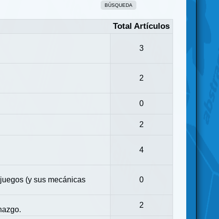
BÚSQUEDA
Total Artículos
3
2
0
2
4
 juegos (y sus mecánicas
0
2
nazgo.