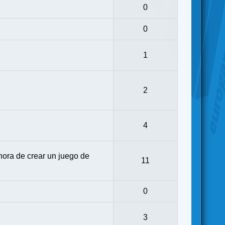
0
0
1
2
4
ora de crear un juego de
11
0
3