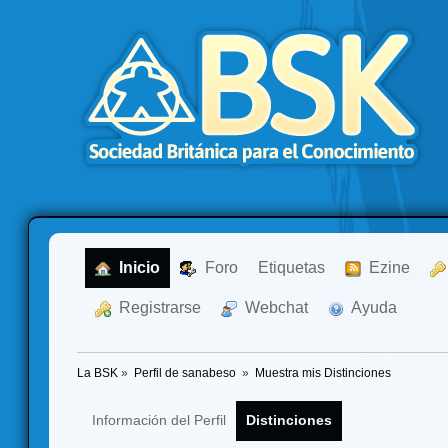
  Inicio
  Foro
Etiquetas
  Ezine
  Registrarse
  Webchat
  Ayuda
La BSK
»
Perfil de sanabeso 
»
Muestra mis Distinciones
Información del Perfil
Distinciones