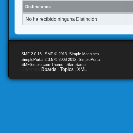
Distinciones
No ha recibido ninguna Distinción
SMF 2.0.15
|
SMF © 2013
,
Simple Machines
SimplePortal 2.3.5 © 2008-2012, SimplePortal
SMFSimple.com Theme | Skin Samp
Sitemap:
Boards
|
Topics
|
XML