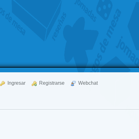
  Ingresar
  Registrarse
  Webchat