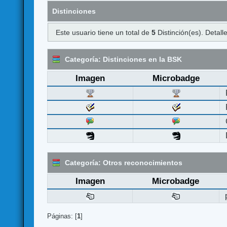
Distinciones
Este usuario tiene un total de
5
Distinción(es). Detalle
Categoría: Distinciones en la BSK
Imagen
Microbadge
Categoría: Otros reconocimientos
Imagen
Microbadge
Páginas: [
1
]