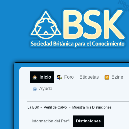
  Inicio
  Foro
Etiquetas
  Ezine
  Ayuda
La BSK
»
Perfil de Calvo 
»
Muestra mis Distinciones
Información del Perfil
Distinciones