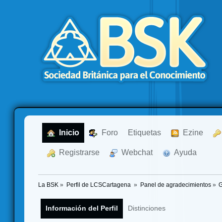
  Inicio
  Foro
Etiquetas
  Ezine
  Registrarse
  Webchat
  Ayuda
La BSK
»
Perfil de LCSCartagena 
»
Panel de agradecimientos
»
G
Información del Perfil
Distinciones