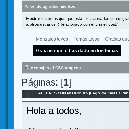
Panel de agradecimientos
Mostrar los mensajes que están relacionados con el gra
a otros usuarios. (Relacionado con el primer post.)
Mensajes tuyos
Temas tuyos
Gracias que
Gracias que tu has dado en los temas
Mensajes - LCSCartagena
Páginas: [
1
]
1
TALLERES
/
Diseñando un juego de mesa
/
Per
batallas submarinas
Hola a todos,