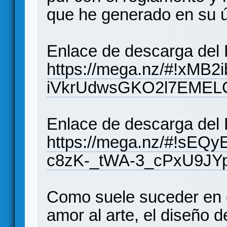
que he generado en su ú
Enlace de descarga del
https://mega.nz/#!xMB2
iVkrUdwsGKO2l7EMEL
Enlace de descarga del
https://mega.nz/#!sE
c8zK-_tWA-3_cPxU9JY
Como suele suceder en e
amor al arte, el diseño 