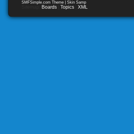
SMFSimple.com Theme | Skin Samp
Sitemap:
Boards
|
Topics
|
XML