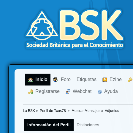
  Inicio
  Foro
Etiquetas
  Ezine
  Registrarse
  Webchat
  Ayuda
La BSK
»
Perfil de Txus78 
»
Mostrar Mensajes
»
Adjuntos
Información del Perfil
Distinciones