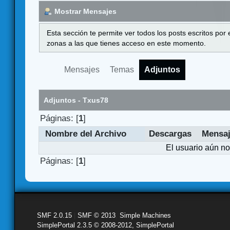
Mostrar Mensajes
Esta sección te permite ver todos los posts escritos por
zonas a las que tienes acceso en este momento.
Mensajes
Temas
Adjuntos
Adjuntos - Txus78
Páginas: [
1
]
Nombre del Archivo
Descargas
Mensa
El usuario aún no
Páginas: [
1
]
SMF 2.0.15
|
SMF © 2013
,
Simple Machines
SimplePortal 2.3.5 © 2008-2012, SimplePortal