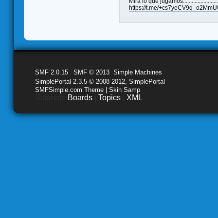
Mira lo que jugamos........................
https://t.me/+cs7yeCV9q_o2MmU
SMF 2.0.15
|
SMF © 2013
,
Simple Machines
SimplePortal 2.3.5 © 2008-2012, SimplePortal
SMFSimple.com Theme | Skin Samp
Sitemap:
Boards
|
Topics
|
XML