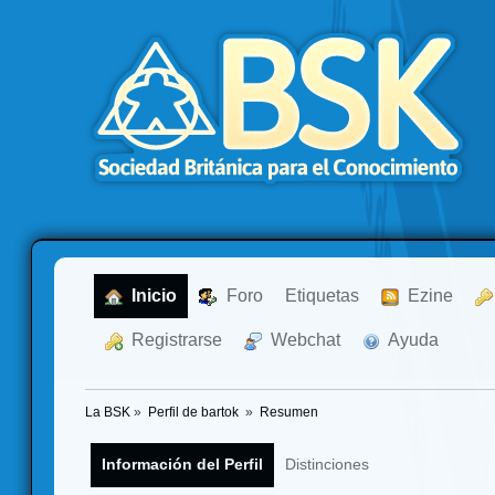
  Inicio
  Foro
Etiquetas
  Ezine
  Registrarse
  Webchat
  Ayuda
La BSK
»
Perfil de bartok 
»
Resumen
Información del Perfil
Distinciones