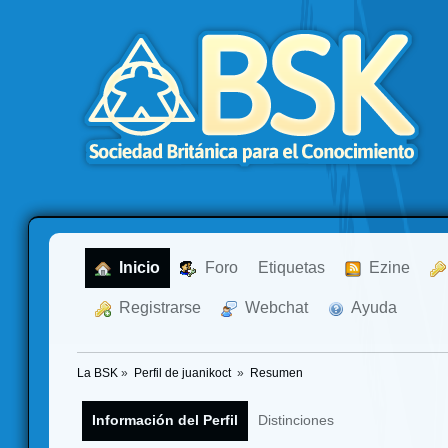
  Inicio
  Foro
Etiquetas
  Ezine
  Registrarse
  Webchat
  Ayuda
La BSK
»
Perfil de juanikoct 
»
Resumen
Información del Perfil
Distinciones