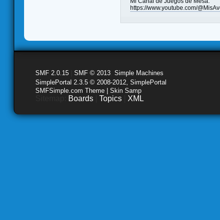
Mi Canal de Juegos de Mesa:
https://www.youtube.com/@MisAv
SMF 2.0.15
|
SMF © 2013
,
Simple Machines
SimplePortal 2.3.5 © 2008-2012, SimplePortal
SMFSimple.com Theme | Skin Samp
Sitemap:
Boards
|
Topics
|
XML