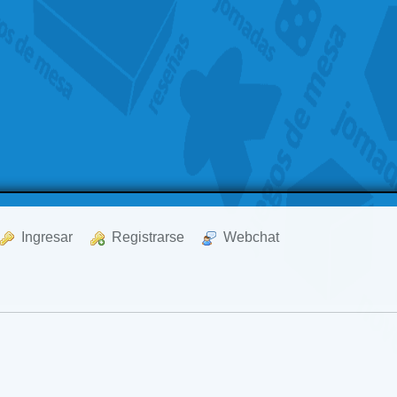
  Ingresar
  Registrarse
  Webchat