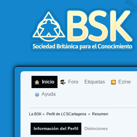
  Inicio
  Foro
Etiquetas
  Ezine
  Ayuda
La BSK
»
Perfil de LCSCartagena 
»
Resumen
Información del Perfil
Distinciones