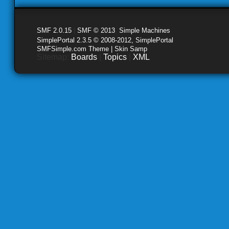
SMF 2.0.15
|
SMF © 2013
,
Simple Machines
SimplePortal 2.3.5 © 2008-2012, SimplePortal
SMFSimple.com Theme | Skin Samp
Sitemap:
Boards
|
Topics
|
XML