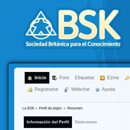
  Inicio
  Foro
Etiquetas
  Ezine
  Registrarse
  Webchat
  Ayuda
La BSK
»
Perfil de pilgor 
»
Resumen
Información del Perfil
Distinciones