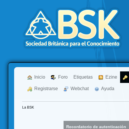
  Inicio
  Foro
Etiquetas
  Ezine
  Registrarse
  Webchat
  Ayuda
La BSK
Recordatorio de autenticación