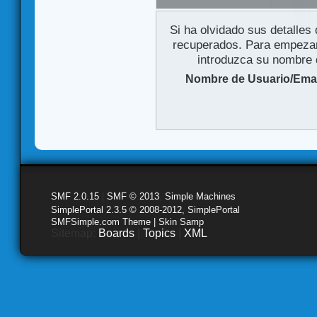
Si ha olvidado sus detalles
recuperados. Para empezar 
introduzca su nombre d
Nombre de Usuario/Emai
SMF 2.0.15
|
SMF © 2013
,
Simple Machines
SimplePortal 2.3.5 © 2008-2012, SimplePortal
SMFSimple.com Theme | Skin Samp
Sitemap:
Boards
|
Topics
|
XML