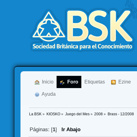
  Inicio
  Foro
Etiquetas
  Ezine
  Ayuda
La BSK
»
KIOSKO
»
Juego del Mes
»
2008
»
Brass - 12/2008
Páginas: [
1
]
Ir Abajo