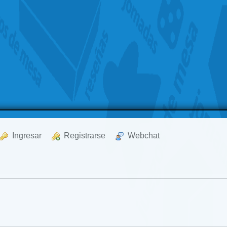
  Ingresar
  Registrarse
  Webchat