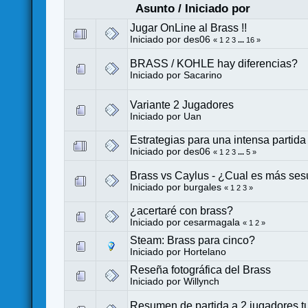
Asunto
/
Iniciado por
Jugar OnLine al Brass !!
Iniciado por
des06
«
1
2
3
...
16
»
BRASS / KOHLE hay diferencias?
Iniciado por
Sacarino
Variante 2 Jugadores
Iniciado por Uan
Estrategias para una intensa partida
Iniciado por
des06
«
1
2
3
...
5
»
Brass vs Caylus - ¿Cual es más se
Iniciado por
burgales
«
1
2
3
»
¿acertaré con brass?
Iniciado por
cesarmagala
«
1
2
»
Steam: Brass para cinco?
Iniciado por
Hortelano
Reseña fotográfica del Brass
Iniciado por
Willynch
Resumen de partida a 2 jugadores tur