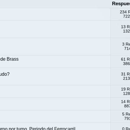
Respue
234 
722
13 R
132
3 R
714
 de Brass
61 R
386
sudo?
31 R
213
19 R
128
14 R
887
5 R
791
no por turno. Periodo del Ferrocarril.
0 R