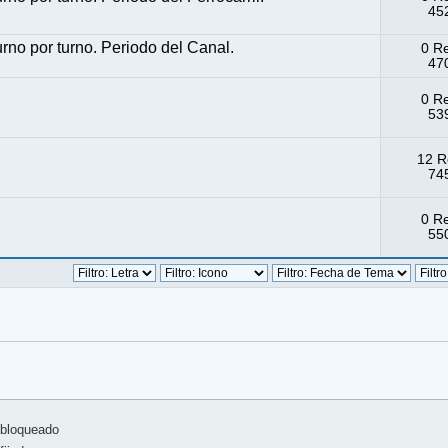
452
rno por turno. Periodo del Canal.
0 R
470
0 R
539
12 R
745
0 R
550
bloqueado