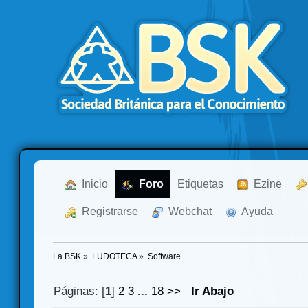
  Inicio
  Foro
Etiquetas
  Ezine
  Registrarse
  Webchat
  Ayuda
La BSK
»
LUDOTECA
»
Software
Páginas: [
1
]
2
3
...
18
>>
Ir Abajo