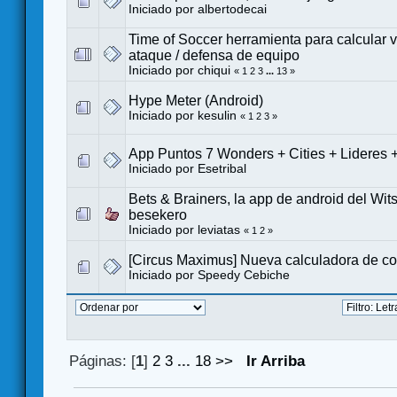
Iniciado por
albertodecai
Time of Soccer herramienta para calcular 
ataque / defensa de equipo
Iniciado por
chiqui
«
1
2
3
...
13
»
Hype Meter (Android)
Iniciado por
kesulin
«
1
2
3
»
App Puntos 7 Wonders + Cities + Lideres
Iniciado por
Esetribal
Bets & Brainers, la app de android del Wi
besekero
Iniciado por
leviatas
«
1
2
»
[Circus Maximus] Nueva calculadora de c
Iniciado por
Speedy Cebiche
Páginas: [
1
]
2
3
...
18
>>
Ir Arriba