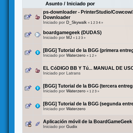
Asunto
/
Iniciado por
ps-downloader - PrinterStudio/Cowcow
Downloader
Iniciado por
D_Skywalk
«
1
2
3
4
»
boardgamegeek (DUDAS)
Iniciado por
MJ
«
1
2
3
»
[BGG] Tutorial de la BGG (primera entre
Iniciado por
Waterzero
«
1
2
»
EL CóDIGO BB Y Tú... MANUAL DE US
Iniciado por Latrans
[BGG] Tutorial de la BGG (tercera entreg
Iniciado por
Waterzero
«
1
2
3
»
[BGG] Tutorial de la BGG (segunda entr
Iniciado por
Waterzero
Aplicación móvil de la BoardGameGeek
Iniciado por
Gudix