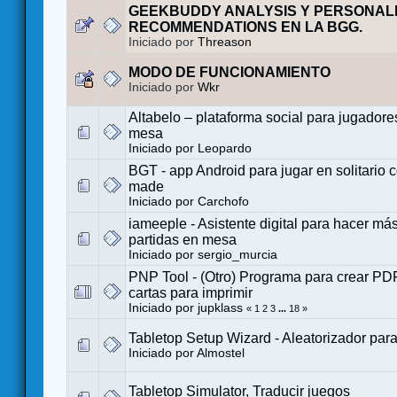
GEEKBUDDY ANALYSIS Y PERSONAL
RECOMMENDATIONS EN LA BGG.
Iniciado por
Threason
MODO DE FUNCIONAMIENTO
Iniciado por
Wkr
Altabelo – plataforma social para jugadore
mesa
Iniciado por
Leopardo
BGT - app Android para jugar en solitario c
made
Iniciado por
Carchofo
iameeple - Asistente digital para hacer má
partidas en mesa
Iniciado por
sergio_murcia
PNP Tool - (Otro) Programa para crear PD
cartas para imprimir
Iniciado por
jupklass
«
1
2
3
...
18
»
Tabletop Setup Wizard - Aleatorizador para 
Iniciado por
Almostel
Tabletop Simulator, Traducir juegos