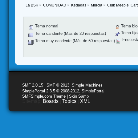
La BSK
»
COMUNIDAD
»
Kedadas
»
Murcia
»
Club Meeple [Car
Tema normal
Tema blo
Tema fija
Tema candente (Más de 20 respuestas)
Encuest
Tema muy candente (Más de 50 respuestas)
SMF 2.0.15
|
SMF © 2013
,
Simple Machines
SimplePortal 2.3.5 © 2008-2012, SimplePortal
SMFSimple.com Theme | Skin Samp
Sitemap:
Boards
|
Topics
|
XML