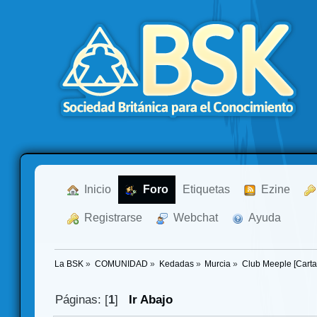
  Inicio
  Foro
Etiquetas
  Ezine
  Registrarse
  Webchat
  Ayuda
La BSK
»
COMUNIDAD
»
Kedadas
»
Murcia
»
Club Meeple [Cart
Páginas: [
1
]
Ir Abajo