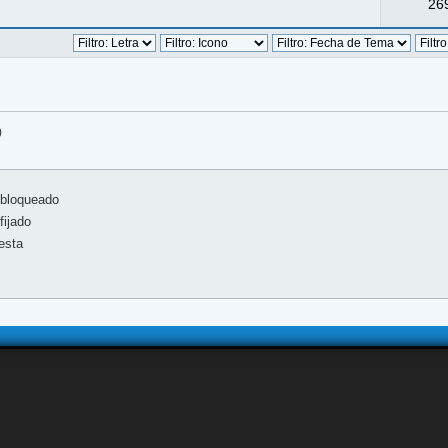
269
)
bloqueado
ijado
esta