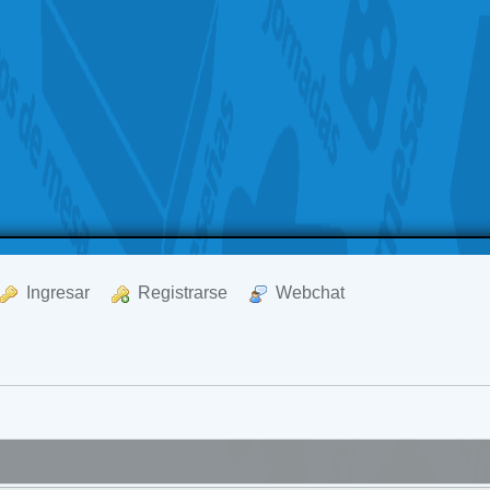
  Ingresar
  Registrarse
  Webchat