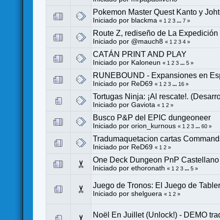
Pokemon Master Quest Kanto y Joh
Iniciado por
blackma
«
1
2
3
...
7
»
Route Z, rediseño de La Expedición
Iniciado por
@mauch8
«
1
2
3
4
»
CATÁN PRINT AND PLAY
Iniciado por
Kaloneun
«
1
2
3
...
5
»
RUNEBOUND - Expansiones en Es
Iniciado por
ReD69
«
1
2
3
...
16
»
Tortugas Ninja: ¡Al rescate!. (Desar
Iniciado por
Gaviota
«
1
2
»
Busco P&P del EPIC dungeoneer
Iniciado por
orion_kurnous
«
1
2
3
...
60
»
Tradumaquetacion cartas Commands 
Iniciado por
ReD69
«
1
2
»
One Deck Dungeon PnP Castellano
Iniciado por
ethoronath
«
1
2
3
...
5
»
Juego de Tronos: El Juego de Table
Iniciado por
shelguera
«
1
2
»
Noël En Juillet (Unlock!) - DEMO tr