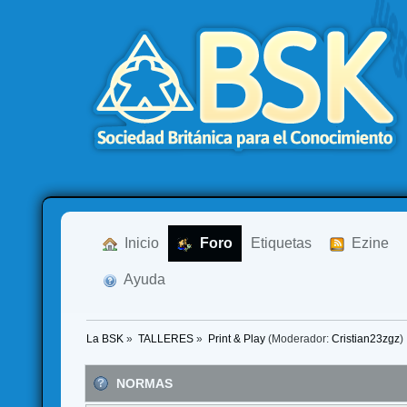
  Inicio
  Foro
Etiquetas
  Ezine
  Ayuda
La BSK
»
TALLERES
»
Print & Play
(Moderador:
Cristian23zgz
)
NORMAS