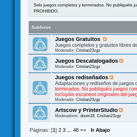
Solo juegos completos y terminados. No publiquéis ju
PROHIBIDO.
Subforos
Juegos Gratuitos
Juegos completos y gratuitos libres d
Moderador:
Cristian23zgz
Juegos Descatalogados
Moderador:
Cristian23zgz
Juegos rediseñados
Adaptaciones y rediseños de juegos 
terminados. No publiquéis juegos com
incluyáis escaneos originales del j
Moderador:
Cristian23zgz
Artscow y PrinterStudio
Moderadores:
doom18
,
Cristian23zgz
Páginas: [
1
]
2
3
...
46
>>
Ir Abajo