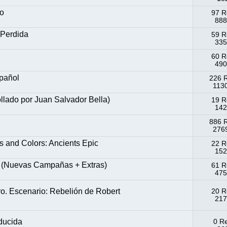
to
97 R
888
 Perdida
59 R
335
60 R
490
pañol
226 
1130
rollado por Juan Salvador Bella)
19 R
142
886 
2769
and Colors: Ancients Epic
22 R
152
 (Nuevas Campañas + Extras)
61 R
475
ro. Escenario: Rebelión de Robert
20 R
217
aducida
0 R