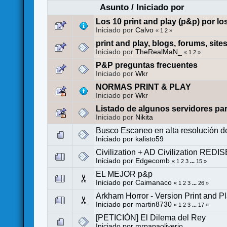
Asunto
/
Iniciado por
Los 10 print and play (p&p) por l
Iniciado por
Calvo
«
1
2
»
print and play, blogs, forums, site
Iniciado por
TheRealMaN_
«
1
2
»
P&P preguntas frecuentes
Iniciado por
Wkr
NORMAS PRINT & PLAY
Iniciado por
Wkr
Listado de algunos servidores pa
Iniciado por
Nikita
Busco Escaneo en alta resolució
Iniciado por
kalisto59
Civilization + AD Civilization RED
Iniciado por
Edgecomb
«
1
2
3
...
15
»
EL MEJOR p&p
Iniciado por
Caimanaco
«
1
2
3
...
26
»
Arkham Horror - Version Print and P
Iniciado por
martin8730
«
1
2
3
...
17
»
[PETICIÓN] El Dilema del Rey
Iniciado por
mrpapaoliverio