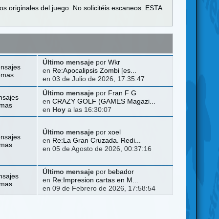
s originales del juego. No solicitéis escaneos. ESTA
Último mensaje
por
Wkr
nsajes
en
Re:Apocalipsis Zombi [es...
emas
en 03 de Julio de 2026, 17:35:47
Último mensaje
por
Fran F G
nsajes
en
CRAZY GOLF (GAMES Magazi...
emas
en
Hoy
a las 16:30:07
Último mensaje
por
xoel
nsajes
en
Re:La Gran Cruzada. Redi...
emas
en 05 de Agosto de 2026, 00:37:16
Último mensaje
por
bebador
nsajes
en
Re:Impresion cartas en M...
emas
en 09 de Febrero de 2026, 17:58:54