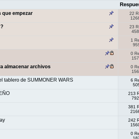
Respue
os que empezar
22 R
1268
s?
23 R
458
1 R
959
0 R
157
ra almacenar archivos
0 R
156
n del tablero de SUMMONER WARS
6 R
505
ISEÑO
213 
792
381 
2166
lay
242 
1560
0 R
182