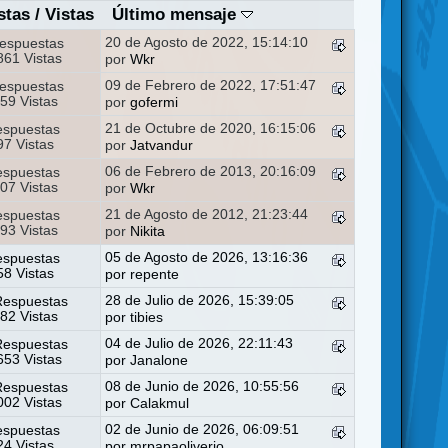
stas
/
Vistas
Último mensaje
20 de Agosto de 2022, 15:14:10
espuestas
61 Vistas
por
Wkr
09 de Febrero de 2022, 17:51:47
espuestas
59 Vistas
por
gofermi
21 de Octubre de 2020, 16:15:06
espuestas
7 Vistas
por
Jatvandur
06 de Febrero de 2013, 20:16:09
espuestas
07 Vistas
por
Wkr
21 de Agosto de 2012, 21:23:44
espuestas
93 Vistas
por
Nikita
05 de Agosto de 2026, 13:16:36
espuestas
8 Vistas
por
repente
28 de Julio de 2026, 15:39:05
Respuestas
82 Vistas
por
tibies
04 de Julio de 2026, 22:11:43
Respuestas
53 Vistas
por
Janalone
08 de Junio de 2026, 10:55:56
Respuestas
02 Vistas
por
Calakmul
02 de Junio de 2026, 06:09:51
espuestas
4 Vistas
por
mrpapaoliverio