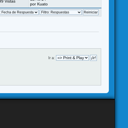
9 Vistas
por
Kuato
Ir a: