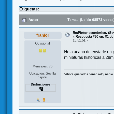
Etiquetas:
Autor
Tema: (Leído 68573 veces
Re:Pintor económico. (Sevi
franlor
«
Respuesta #60 en:
01 de 
13:51:51 »
Ocasional
Hola acabo de enviarte un p
miniaturas historicas a 28m
Mensajes: 76
Ubicación: Sevilla
"Ahora que todos tienen reloj nadie 
capital
Distinciones