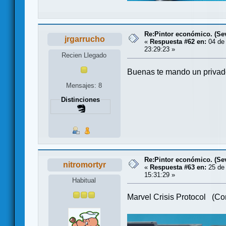
Re:Pintor económico. (Sevi
jrgarrucho
«
Respuesta #62 en:
04 de 
23:29:23 »
Recien Llegado
Buenas te mando un privado
Mensajes: 8
Distinciones
Re:Pintor económico. (Sevi
nitromortyr
«
Respuesta #63 en:
25 de 
15:31:29 »
Habitual
Marvel Crisis Protocol (Co