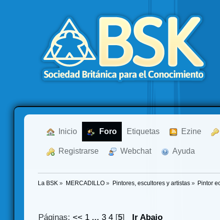
  Inicio
  Foro
Etiquetas
  Ezine
  Registrarse
  Webchat
  Ayuda
La BSK
»
MERCADILLO
»
Pintores, escultores y artistas
»
Pintor e
Páginas:
<<
1
...
3
4
[
5
]
Ir Abajo