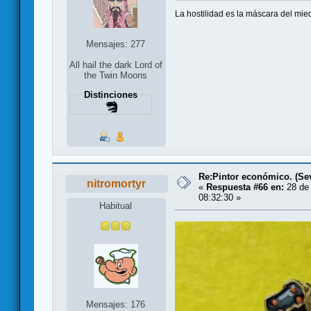
La hostilidad es la máscara del mie
Mensajes: 277
All hail the dark Lord of
the Twin Moons
Distinciones
Re:Pintor económico. (Sevi
nitromortyr
«
Respuesta #66 en:
28 de 
08:32:30 »
Habitual
Mensajes: 176