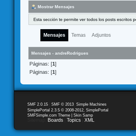
Mostrar Mensajes
Esta sección te permite ver todos los posts escritos
Mensajes
Temas
Adjuntos
Mensajes - andreRodrigues
Páginas: [
1
]
Páginas: [
1
]
SMF 2.0.15
|
SMF © 2013
,
Simple Machines
SimplePortal 2.3.5 © 2008-2012, SimplePortal
SMFSimple.com Theme | Skin Samp
Sitemap:
Boards
|
Topics
|
XML