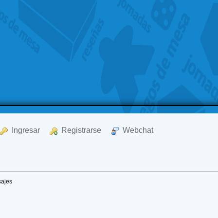
  Ingresar
  Registrarse
  Webchat
ajes