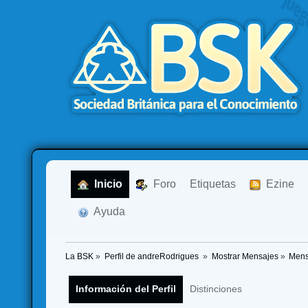
  Inicio
  Foro
Etiquetas
  Ezine
  Ayuda
La BSK
»
Perfil de andreRodrigues 
»
Mostrar Mensajes
»
Mens
Información del Perfil
Distinciones