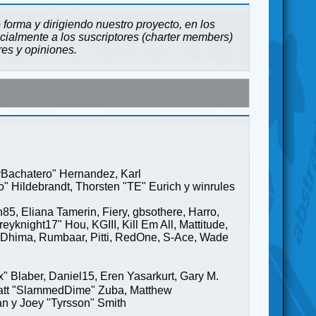
forma y dirigiendo nuestro proyecto, en los
cialmente a los suscriptores (charter members)
res y opiniones.
ayBachatero" Hernandez, Karl
" Hildebrandt, Thorsten "TE" Eurich y winrules
85, Eliana Tamerin, Fiery, gbsothere, Harro,
yknight17" Hou, KGIII, Kill Em All, Mattitude,
ge" Dhima, Rumbaar, Pitti, RedOne, S-Ace, Wade
Blaber, Daniel15, Eren Yasarkurt, Gary M.
 Matt "SlammedDime" Zuba, Matthew
an y Joey "Tyrsson" Smith