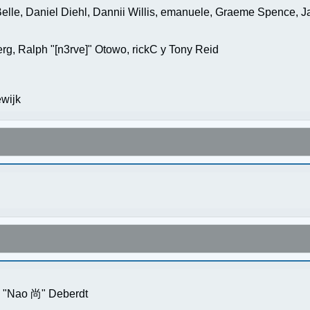
elle, Daniel Diehl, Dannii Willis, emanuele, Graeme Spence, 
g, Ralph "[n3rve]" Otowo, rickC y Tony Reid
wijk
s "Nao 尚" Deberdt