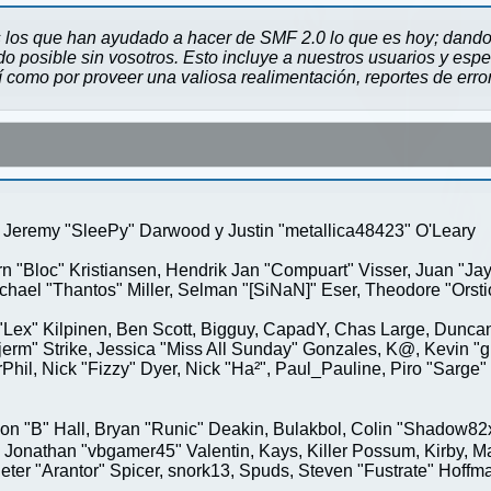
 los que han ayudado a hacer de SMF 2.0 lo que es hoy; dando 
 posible sin vosotros. Esto incluye a nuestros usuarios y espe
sí como por proveer una valiosa realimentación, reportes de erro
Jeremy "SleePy" Darwood y Justin "metallica48423" O'Leary
rn "Bloc" Kristiansen, Hendrik Jan "Compuart" Visser, Juan "J
ael "Thantos" Miller, Selman "[SiNaN]" Eser, Theodore "Orstio
 "Lex" Kilpinen, Ben Scott, Bigguy, CapadY, Chas Large, Duncan
rm" Strike, Jessica "Miss All Sunday" Gonzales, K@, Kevin "gre
MrPhil, Nick "Fizzy" Dyer, Nick "Ha²", Paul_Pauline, Piro "Sar
"B" Hall, Bryan "Runic" Deakin, Bulakbol, Colin "Shadow82x" 
 Jonathan "vbgamer45" Valentin, Kays, Killer Possum, Kirby,
eter "Arantor" Spicer, snork13, Spuds, Steven "Fustrate" Hoffm