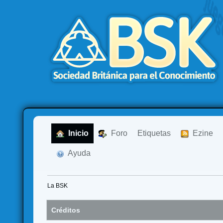
  Inicio
  Foro
Etiquetas
  Ezine
  Ayuda
La BSK
Créditos