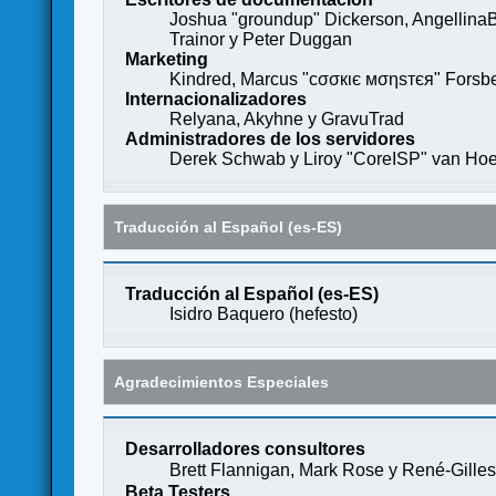
Joshua "groundup" Dickerson, AngellinaB
Trainor y Peter Duggan
Marketing
Kindred, Marcus "cσσкιє мσηѕтєя" Forsber
Internacionalizadores
Relyana, Akyhne y GravuTrad
Administradores de los servidores
Derek Schwab y Liroy "CoreISP" van Hoe
Traducción al Español (es-ES)
Traducción al Español (es-ES)
Isidro Baquero (
hefesto
)
Agradecimientos Especiales
Desarrolladores consultores
Brett Flannigan, Mark Rose y René-Gille
Beta Testers