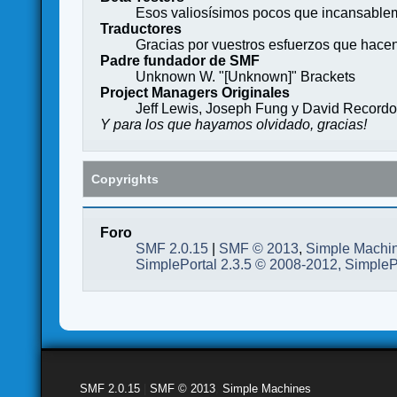
Esos valiosísimos pocos que incansableme
Traductores
Gracias por vuestros esfuerzos que hace
Padre fundador de SMF
Unknown W. "[Unknown]" Brackets
Project Managers Originales
Jeff Lewis, Joseph Fung y David Record
Y para los que hayamos olvidado, gracias!
Copyrights
Foro
SMF 2.0.15
|
SMF © 2013
,
Simple Machi
SimplePortal 2.3.5 © 2008-2012, SimpleP
SMF 2.0.15
|
SMF © 2013
,
Simple Machines