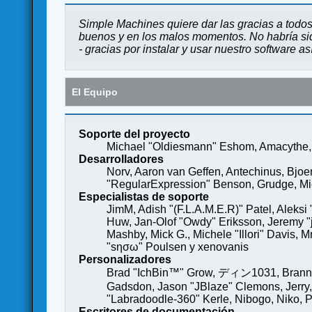
Simple Machines quiere dar las gracias a todos
buenos y en los malos momentos. No habría sido
- gracias por instalar y usar nuestro software a
El Equipo
Soporte del proyecto
Michael "Oldiesmann" Eshom, Amacythe, 
Desarrolladores
Norv, Aaron van Geffen, Antechinus, Bjoe
"RegularExpression" Benson, Grudge, Mich
Especialistas de soporte
JimM, Adish "(F.L.A.M.E.R)" Patel, Aleksi
Huw, Jan-Olof "Owdy" Eriksson, Jeremy "je
Mashby, Mick G., Michele "Illori" Davis, 
"sησω" Poulsen y xenovanis
Personalizadores
Brad "IchBin™" Grow, ディン1031, Brannon 
Gadsdon, Jason "JBlaze" Clemons, Jerry,
"Labradoodle-360" Kerle, Nibogo, Niko, P
Escritores de documentación