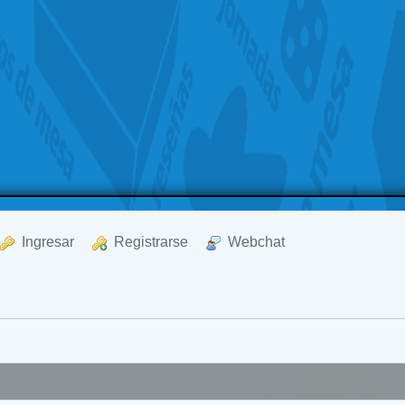
  Ingresar
  Registrarse
  Webchat