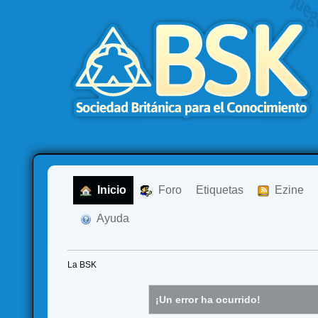
  Inicio
  Foro
Etiquetas
  Ezine
  Ayuda
La BSK
¡Un error ha ocurrido!