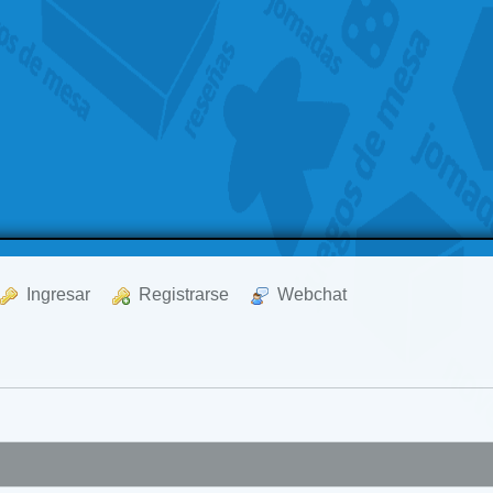
  Ingresar
  Registrarse
  Webchat