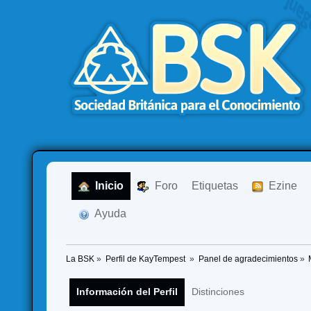
  Inicio
  Foro
Etiquetas
  Ezine
  Ayuda
La BSK
»
Perfil de KayTempest 
»
Panel de agradecimientos
»
Información del Perfil
Distinciones