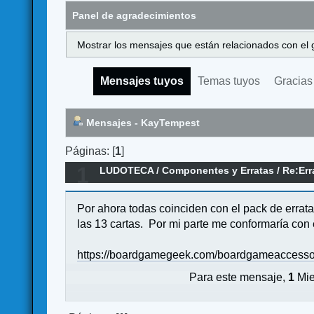
Panel de agradecimientos
Mostrar los mensajes que están relacionados con el 
Mensajes tuyos
Temas tuyos
Gracias
Mensajes - KayTempest
Páginas: [
1
]
1
LUDOTECA
/
Componentes y Erratas
/
Re:Err
Por ahora todas coinciden con el pack de errata
las 13 cartas. Por mi parte me conformaría con e
https://boardgamegeek.com/boardgameaccessory/3
Para este mensaje,
1
Mie