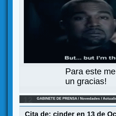
Para este me
un gracias!
12
GABINETE DE PRENSA
/
Novedades / Actual
reimpresión confirmada
Cita de: cinder en 13 de O