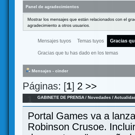
Panel de agradecimientos
Mostrar los mensajes que están relacionados con el gra
agradecimiento a otros usuarios.
Mensajes tuyos
Temas tuyos
Gracias qu
Gracias que tu has dado en los temas
Mensajes - cinder
Páginas: [
1
]
2
>>
1
GABINETE DE PRENSA
/
Novedades / Actualida
del Robinson Crusoe
Portal Games va a lanzar
Robinson Crusoe. Incluir