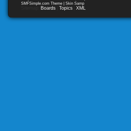
SMFSimple.com Theme | Skin Samp
Sitemap:
Boards
|
Topics
|
XML