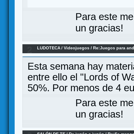
Para este me
un gracias!
2
LUDOTECA
/
Videojuegos
/
Re:Juegos para andr
Esta semana hay materi
entre ello el "Lords of 
50%. Por menos de 4 eure
Para este me
un gracias!
SALÓN DE TE
/
De jugón a jugón
/
Re:Se menos