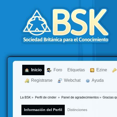
  Inicio
  Foro
Etiquetas
  Ezine
  Registrarse
  Webchat
  Ayuda
La BSK
»
Perfil de cinder 
»
Panel de agradecimientos
»
Gracias q
Información del Perfil
Distinciones