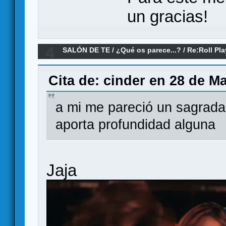
un gracias!
4
SALÓN DE TE
/
¿Qué os parece...?
/
Re:Roll Pl
Cita de: cinder en 28 de M
a mi me pareció un sagrada
aporta profundidad alguna
Jaja