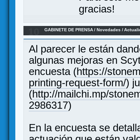
gracias!
10
GABINETE DE PRENSA
/
Novedades / Actual
última expansión
Al parecer le están dand
algunas mejoras en Scy
encuesta (
https://stone
printing-request-form/
) j
(
http://mailchi.mp/ston
2986317
)
En la encuesta se detall
actuación que están val