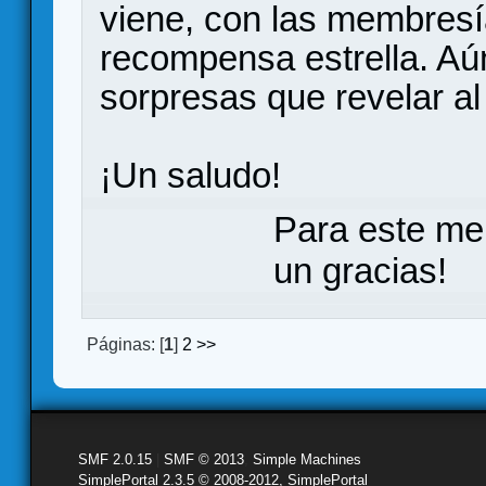
viene, con las membresí
recompensa estrella. Aú
sorpresas que revelar a
¡Un saludo!
Para este me
un gracias!
Páginas: [
1
]
2
>>
SMF 2.0.15
|
SMF © 2013
,
Simple Machines
SimplePortal 2.3.5 © 2008-2012, SimplePortal