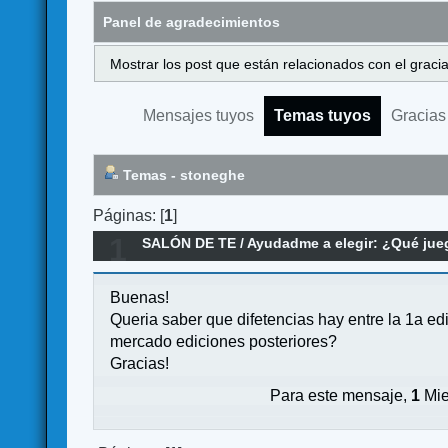
Panel de agradecimientos
Mostrar los post que están relacionados con el graci
Mensajes tuyos
Temas tuyos
Gracias
Temas - stoneghe
Páginas: [
1
]
1
SALÓN DE TE
/
Ayudadme a elegir: ¿Qué ju
Buenas!
Queria saber que difetencias hay entre la 1a ed
mercado ediciones posteriores?
Gracias!
Para este mensaje,
1
Mie