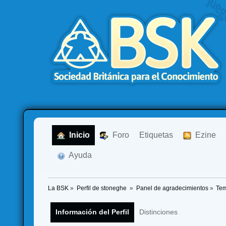
  Inicio
  Foro
Etiquetas
  Ezine
  Ayuda
La BSK
»
Perfil de stoneghe 
»
Panel de agradecimientos
»
Tem
Información del Perfil
Distinciones