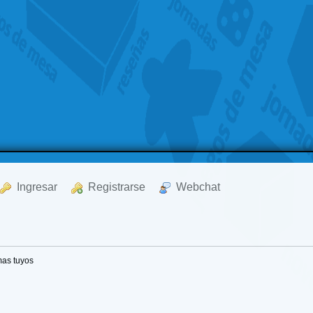
  Ingresar
  Registrarse
  Webchat
as tuyos