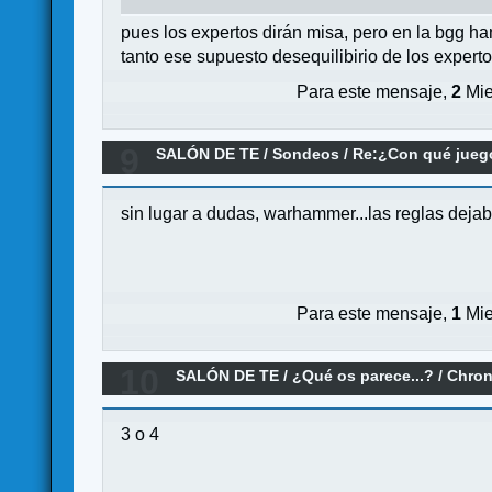
pues los expertos dirán misa, pero en la bgg h
tanto ese supuesto desequilibirio de los expertos
Para este mensaje,
2
Mie
9
SALÓN DE TE
/
Sondeos
/
Re:¿Con qué jueg
sin lugar a dudas, warhammer...las reglas dejab
Para este mensaje,
1
Mie
10
SALÓN DE TE
/
¿Qué os parece...?
/
Chron
3 o 4