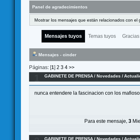
Panel de agradecimientos
Mostrar los mensajes que están relacionados con el 
Mensajes tuyos
Temas tuyos
Gracias
Mensajes - cinder
Páginas: [
1
]
2
3
4
>>
1
GABINETE DE PRENSA
/
Novedades / Actual
nunca entendere la fascinacion con los mafioso
Para este mensaje,
3
Mie
GABINETE DE PRENSA
/
Novedades / Actual