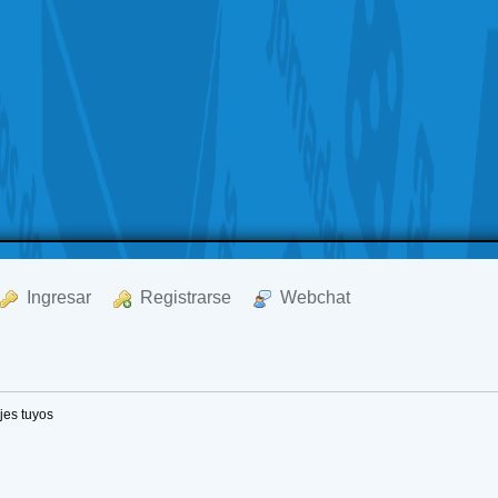
  Ingresar
  Registrarse
  Webchat
es tuyos