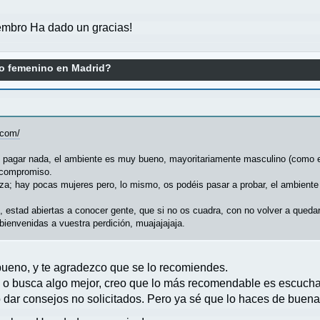
mbro Ha dado un gracias!
o femenino en Madrid?
.com/
e pagar nada, el ambiente es muy bueno, mayoritariamente masculino (como e
n compromiso.
za; hay pocas mujeres pero, lo mismo, os podéis pasar a probar, el ambient
estad abiertas a conocer gente, que si no os cuadra, con no volver a quedar,
bienvenidas a vuestra perdición, muajajajaja.
bueno, y te agradezco que se lo recomiendes.
 o busca algo mejor, creo que lo más recomendable es escuchar,
 dar consejos no solicitados. Pero ya sé que lo haces de buena