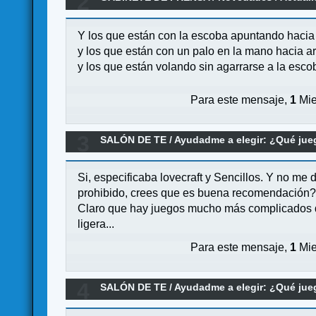
2
asequible
Y los que están con la escoba apuntando hacia
y los que están con un palo en la mano hacia a
y los que están volando sin agarrarse a la escob
Para este mensaje,
1
Mie
3
SALÓN DE TE
/
Ayudadme a elegir: ¿Qué ju
Lovecraft?
Si, especificaba lovecraft y Sencillos. Y no me d
prohibido, crees que es buena recomendación
Claro que hay juegos mucho más complicados que
ligera...
Para este mensaje,
1
Mie
4
SALÓN DE TE
/
Ayudadme a elegir: ¿Qué ju
Lovecraft?