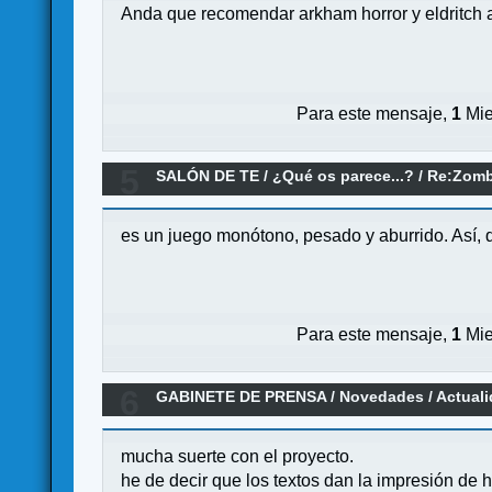
Anda que recomendar arkham horror y eldritch
Para este mensaje,
1
Mie
5
SALÓN DE TE
/
¿Qué os parece...?
/
Re:Zomb
es un juego monótono, pesado y aburrido. Así, q
Para este mensaje,
1
Mie
6
GABINETE DE PRENSA
/
Novedades / Actual
mucha suerte con el proyecto.
he de decir que los textos dan la impresión de 