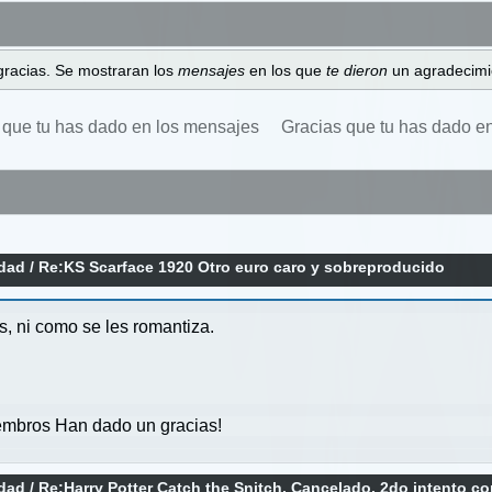
gracias. Se mostraran los
mensajes
en los que
te dieron
un agradecimi
 que tu has dado en los mensajes
Gracias que tu has dado e
idad
/
Re:KS Scarface 1920 Otro euro caro y sobreproducido
s, ni como se les romantiza.
mbros Han dado un gracias!
idad
/
Re:Harry Potter Catch the Snitch, Cancelado, 2do intento co