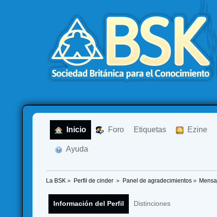
  Inicio
  Foro
Etiquetas
  Ezine
  Ayuda
La BSK
»
Perfil de cinder 
»
Panel de agradecimientos
»
Mensaj
Información del Perfil
Distinciones