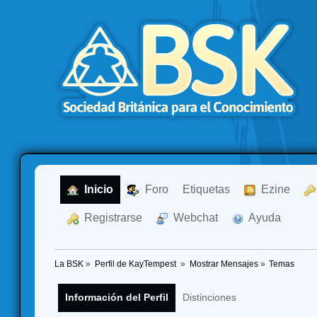
  Inicio
  Foro
Etiquetas
  Ezine
  Registrarse
  Webchat
  Ayuda
La BSK
»
Perfil de KayTempest 
»
Mostrar Mensajes
»
Temas
Información del Perfil
Distinciones