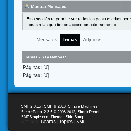
Mostrar Mensajes
Esta sección te permite ver todos los posts escritos por
zonas a las que tienes acceso en este momento.
Mensajes
Temas
Adjuntos
Temas - KayTempest
Páginas: [
1
]
Páginas: [
1
]
SMF 2.0.15
|
SMF © 2013
,
Simple Machines
SimplePortal 2.3.5 © 2008-2012, SimplePortal
SMFSimple.com Theme | Skin Samp
Sitemap:
Boards
|
Topics
|
XML