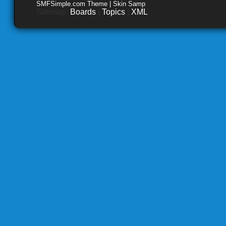
SMFSimple.com Theme | Skin Samp
Sitemap:
Boards
|
Topics
|
XML