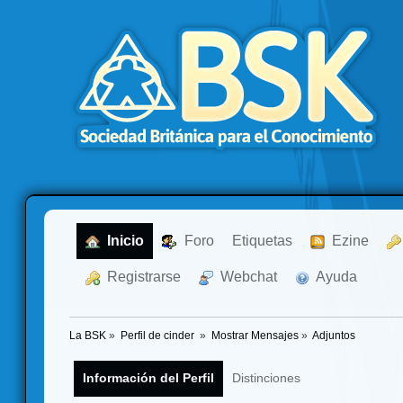
  Inicio
  Foro
Etiquetas
  Ezine
  Registrarse
  Webchat
  Ayuda
La BSK
»
Perfil de cinder 
»
Mostrar Mensajes
»
Adjuntos
Información del Perfil
Distinciones