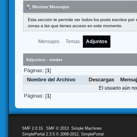
Mostrar Mensajes
Esta sección te permite ver todos los posts escritos por
zonas a las que tienes acceso en este momento.
Mensajes
Temas
Adjuntos
Adjuntos - cinder
Páginas: [
1
]
Nombre del Archivo
Descargas
Mensa
El usuario aún no
Páginas: [
1
]
SMF 2.0.15
|
SMF © 2013
,
Simple Machines
SimplePortal 2.3.5 © 2008-2012, SimplePortal