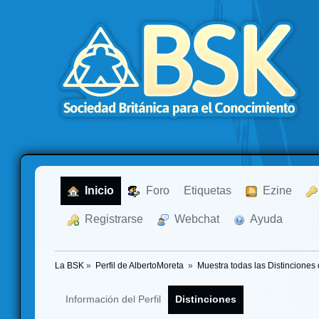
  Inicio
  Foro
Etiquetas
  Ezine
  Registrarse
  Webchat
  Ayuda
La BSK
»
Perfil de AlbertoMoreta 
»
Muestra todas las Distinciones 
Información del Perfil
Distinciones