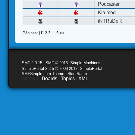
Podcaster
Kia mod
iNTRuDeR
Páginas: [
1
]
2
3
...
5
>>
SMF 2.0.15
|
SMF © 2013
,
Simple Machines
SimplePortal 2.3.5 © 2008-2012, SimplePortal
SMFSimple.com Theme | Skin Samp
Sitemap:
Boards
|
Topics
|
XML