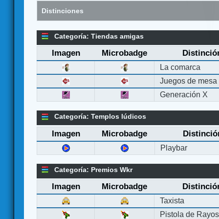
Distinciones
Categoría: Tiendas amigas
Imagen
Microbadge
Distinció
La comarca
Juegos de mesa
Generación X
Categoría: Templos lúdicos
Imagen
Microbadge
Distinció
Playbar
Categoría: Premios Wkr
Imagen
Microbadge
Distinció
Taxista
Pistola de Rayo