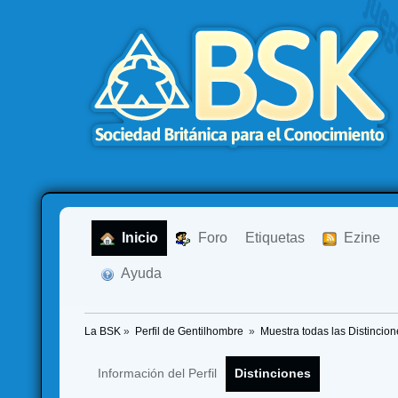
  Inicio
  Foro
Etiquetas
  Ezine
  Ayuda
La BSK
»
Perfil de Gentilhombre 
»
Muestra todas las Distincion
Información del Perfil
Distinciones