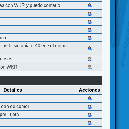
las con WKR y puedo contarlo
lado
elas la sinfonía n°40 en sol menor
inosos
 con WKR
Detalles
Acciones
 dan de comer
el-Tijera