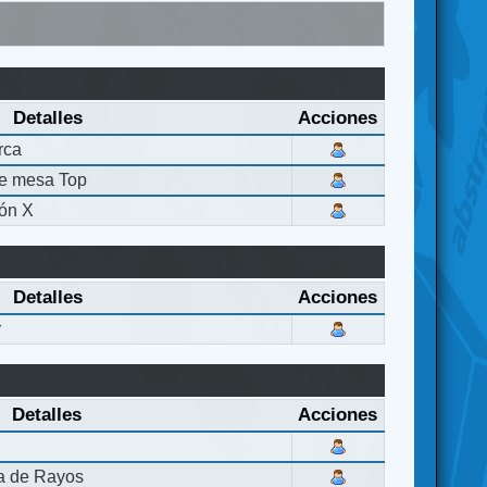
Detalles
Acciones
rca
de mesa Top
ón X
Detalles
Acciones
r
Detalles
Acciones
la de Rayos