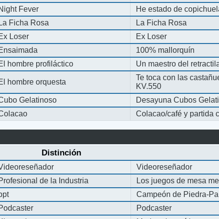
Night Fever
He estado de copichue
La Ficha Rosa
La Ficha Rosa
Ex Loser
Ex Loser
Ensaimada
100% mallorquín
El hombre profiláctico
Un maestro del retracti
Te toca con las castañu
El hombre orquesta
KV.550
Cubo Gelatinoso
Desayuna Cubos Gelat
Colacao
Colacao/café y partida
Distinción
Videoreseñador
Videoreseñador
Profesional de la Industria
Los juegos de mesa me
ppt
Campeón de Piedra-Pap
Podcaster
Podcaster