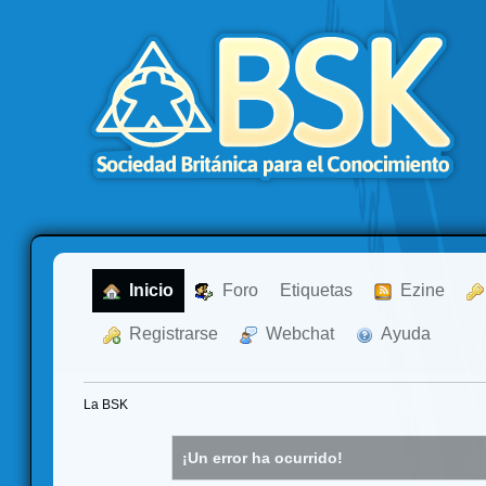
  Inicio
  Foro
Etiquetas
  Ezine
  Registrarse
  Webchat
  Ayuda
La BSK
¡Un error ha ocurrido!