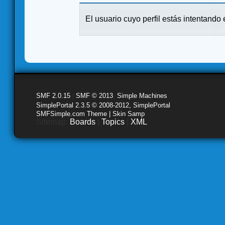
El usuario cuyo perfil estás intentando e
SMF 2.0.15
|
SMF © 2013
,
Simple Machines
SimplePortal 2.3.5 © 2008-2012, SimplePortal
SMFSimple.com Theme | Skin Samp
Sitemap:
Boards
|
Topics
|
XML